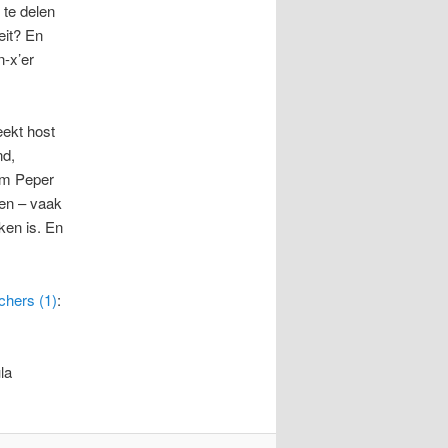
 te delen
eit? En
n-x’er
eekt host
nd,
ram Peper
en – vaak
ken is. En
chers (1)
:
la