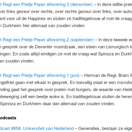
 Regt een Frietje Peper aflevering 3 (december)
– In deze editie pra
r links gezeur over rechts, over rechts gezeur over links, over aut
ard voor uit de Happinez en sluiten ze traditiegetrouw af met de vraa
n Durkheim hier allemaal van zouden vinden.
 Regt een Frietje Peper aflevering 2 (september)
– In deze tweede ed
in gesprek over de Deventer moordzaak, een steen van Lemurgisch kr
ingen. En zoals altijd eindigen ze met de vraag wat Spinoza en Durk
van zouden vinden.
 Regt een Frietje Peper aflevering 1 (juni)
– Herman de Regt, Bram 
gelfriet gaan met elkaar in gesprek. En toevallig staat er een microfoo
nding gaat het gesprek over praten met burgers, de waarde van Hei
beweging zelf een beetje woke is. En traditiegetrouw sluiten de here
 Spinoza en Durkheim daar dan allemaal van zouden vinden.
podcasts
cast #658. Universiteit van Nederland
– Generaties, bestaan ze eige