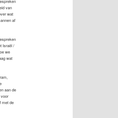
bespreken
eid van
over wat
mannen af
bespreken
 Israël /
hoe we
aag wat
Bram,
e
ren aan de
 voor
f met de