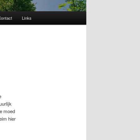
Contact
Links
e
urlijk
 de moed
eim hier