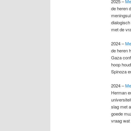
2025 –
Met
de heren 
meningsuit
dialogisch
met de vr
2024 –
Met
de heren h
Gaza confl
hoop houde
Spinoza e
2024 –
Met
Herman en 
universite
slag met a
goede muzi
vraag wat