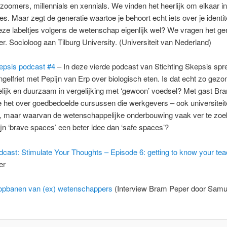
oomers, millennials en xennials. We vinden het heerlijk om elkaar in
ies. Maar zegt de generatie waartoe je behoort echt iets over je identit
ze labeltjes volgens de wetenschap eigenlijk wel? We vragen het ge
. Socioloog aan Tilburg University. (Universiteit van Nederland)
epsi
s
podcast #4
– In deze vierde podcast van Stichting Skepsis spr
gelfriet met Pepijn van Erp over biologisch eten. Is dat echt zo gezo
elijk en duurzaam in vergelijking met ‘gewoon’ voedsel? Met gast B
 het over goedbedoelde cursussen die werkgevers – ook universiteit
, maar waarvan de wetenschappelijke onderbouwing vaak ver te zoe
n ‘brave spaces’ een beter idee dan ‘safe spaces’?
cast: Stimulate Your Thoughts – Episode 6: getting to know your tea
er
opbanen van (ex) wetenschappers
(Interview Bram Peper door Samu