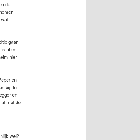
ten de
onomen,
g wat
itie gaan
istal en
heim hier
Peper en
n bij. In
degger en
n af met de
nlijk wel?