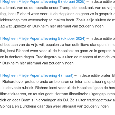
 Regt een Frietje Peper aflevering 6 (februari 2025)
– In deze editie 
de afbraak van de democratie onder Trump, de noodzaak van de vrijh
ing, leest Richard weer voor uit de Happinez en gaan ze in gesprek 
 leiderschap met wetenschap te maken heeft. Zoals altijd sluiten de 
aag wat Spinoza en Durkheim hier allemaal van zouden vinden.
 Regt een Frietje Peper aflevering 5 (oktober 2024)
– In deze editie 
et bestaan van de vrije wil, bepalen ze hun definitieve standpunt in het
ict, leest Richard weer voor uit de Happinez en gaan ze in gesprek 
n in donkere dagen. Traditiegetrouw sluiten de mannen af met de vr
n Durkheim hier allemaal van zouden vinden.
 Regt een Frietje Peper aflevering 4 (maart)
– In deze editie praten 
Richard over protesterende ambtenaren en internationalisering op d
it, in de vaste rubriek ‘Richard leest voor uit de Happinez’ gaan de he
ffirmatiekaarten, en tot slot geeft Herman filosofische uitgangspunten
ek en deelt Bram zijn ervaringen als DJ. Ze sluiten traditiegetrouw a
 Spinoza en Durkheim daar dan weer allemaal van zouden vinden.