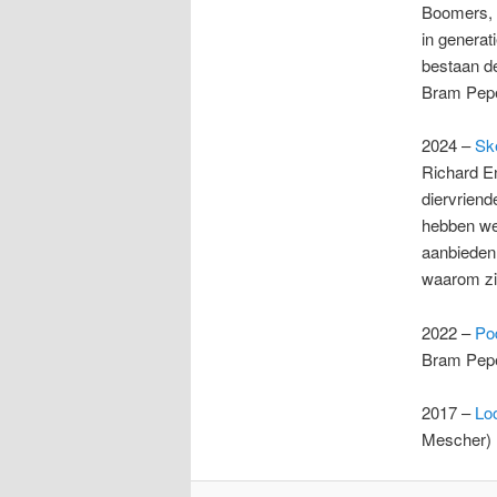
Boomers, z
in generat
bestaan de
Bram Peper
2024 –
Sk
Richard En
diervriend
hebben we
aanbieden
waarom zij
2022 –
Pod
Bram Pep
2017 –
Lo
Mescher)