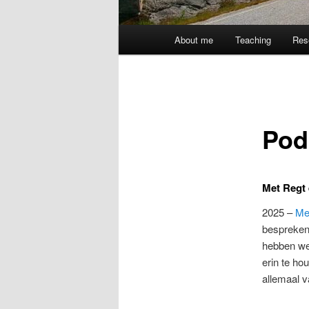
Hoofdmenu
About me
Teaching
Res
Pod
Met Regt 
2025 –
Me
bespreken
hebben we 
erin te ho
allemaal 