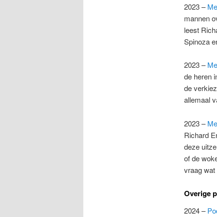
2023 –
Met
mannen ove
leest Rich
Spinoza e
2023 –
Met
de heren 
de verkiez
allemaal 
2023 –
Met
Richard En
deze uitze
of de woke
vraag wat
Overige 
2024 –
Pod