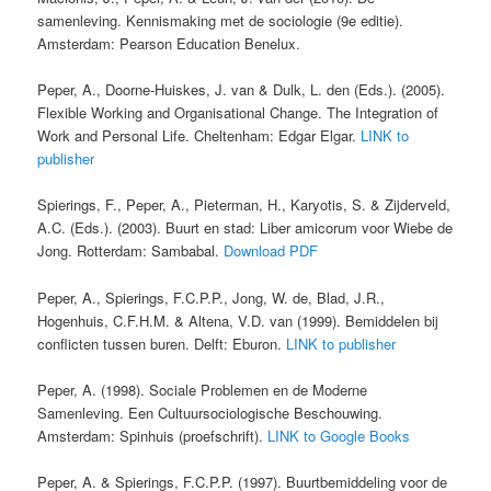
samenleving. Kennismaking met de sociologie (9e editie).
Amsterdam: Pearson Education Benelux.
Peper, A., Doorne-Huiskes, J. van & Dulk, L. den (Eds.). (2005).
Flexible Working and Organisational Change. The Integration of
Work and Personal Life. Cheltenham: Edgar Elgar.
LINK to
publisher
Spierings, F., Peper, A., Pieterman, H., Karyotis, S. & Zijderveld,
A.C. (Eds.). (2003). Buurt en stad: Liber amicorum voor Wiebe de
Jong. Rotterdam: Sambabal.
Download PDF
Peper, A., Spierings, F.C.P.P., Jong, W. de, Blad, J.R.,
Hogenhuis, C.F.H.M. & Altena, V.D. van (1999). Bemiddelen bij
conflicten tussen buren. Delft: Eburon.
LINK to publisher
Peper, A. (1998). Sociale Problemen en de Moderne
Samenleving. Een Cultuursociologische Beschouwing.
Amsterdam: Spinhuis (proefschrift).
LINK to Google Books
Peper, A. & Spierings, F.C.P.P. (1997). Buurtbemiddeling voor de