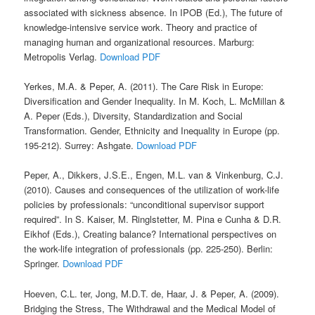
associated with sickness absence. In IPOB (Ed.), The future of
knowledge-intensive service work. Theory and practice of
managing human and organizational resources. Marburg:
Metropolis Verlag.
Download PDF
Yerkes, M.A. & Peper, A. (2011). The Care Risk in Europe:
Diversification and Gender Inequality. In M. Koch, L. McMillan &
A. Peper (Eds.), Diversity, Standardization and Social
Transformation. Gender, Ethnicity and Inequality in Europe (pp.
195-212). Surrey: Ashgate.
Download PDF
Peper, A., Dikkers, J.S.E., Engen, M.L. van & Vinkenburg, C.J.
(2010). Causes and consequences of the utilization of work-life
policies by professionals: “unconditional supervisor support
required”. In S. Kaiser, M. Ringlstetter, M. Pina e Cunha & D.R.
Eikhof (Eds.), Creating balance? International perspectives on
the work-life integration of professionals (pp. 225-250). Berlin:
Springer.
Download PDF
Hoeven, C.L. ter, Jong, M.D.T. de, Haar, J. & Peper, A. (2009).
Bridging the Stress, The Withdrawal and the Medical Model of