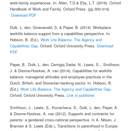
work-family experiences. In: Allen, T.D.& Eby, L.T. (2016). Oxford
Handbook of Work and Family. Oxford Press. (pp.300-314).
Download PDF
Dulk, L. den, Groeneveld, S. & Peper, B. (2014). Workplace
worklife balance support from a capabilities perspective. In:
Hobson, B. (Ed.).
Work Life Balance. The Agency and
Capabilities Gap
. Oxford: Oxford University Press.
Download
PDF
Peper, B., Dulk, L. den, Cernigoj Sadar, N., Lewis, S., Smithson,
J. & Doorne-Huiskes, A. van (2014). Capabilities for worklife
balance: managerial attitudes and employee practices in the
Dutch, British, and Slovenian banking sector. In: Hobson, B.
(Ed.).
Work Life Balance. The Agency and Capabilities Gap
.
Oxford: Oxford University Press.
Link to publisher
Smithson, J., Lewis, S., Kovacheva, S., Dulk, L. den, Peper, A.
& Doorne-Huiskes, A. van (2012). Supports and contraints for
parents: a gendered cross-national perspective. In A. Nilsen, J.
Brannen & S. Lewis (Eds.), Transitions to parenthood in Europe: