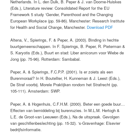
Netherlands. In L. den Dulk, B. Peper & J. van Doorne-Huiskes
(Eds.), Literature review: Consolidated Report for the EU
Framework 5 study ‘Gender, Parenthood and the Changing
European Workplace (pp. 59-86). Manchester: Research Institute
for Health and Social Change, Manchester.
Download PDF
Altena, V., Spierings, F. & Peper, A. (2003). Binding in hechte
buurtgemeenschappen. In F. Spierings, B. Peper, R. Pieterman &
S. Karyotis (Eds.), Buurt en stad: Liber amicorum voor Wiebe de
Jong (pp. 75-96). Rotterdam: Sambabal.
Peper, A. & Spierings, F.C.P.P. (2001). Is er zoiets als een
Burenmoraal? In H. Boutellier, H. Kunneman & J. Leest (Eds.),
De Straf voorbij. Morele Praktijken rondom het Strafrecht (pp.
105-111). Amsterdam: SWP.
Peper, A. & Hogenhuis, C.F.H.M. (2000). Beter een goede buur…
Effecten van bemiddeling bij burenruzies. In M.L.M. Hertogh &
L.E. de Groot-van Leeuwen (Eds.), Na de uitspraak. Gevolgen
van geschillenbeslechting (pp. 15-32). ‘s-Gravenhage: Elsevier
bedrijfsinformatie.