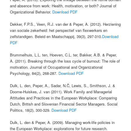
and absence from work: Health, motivation, or both? Journal of
Organizational Behavior.
Download PDF
Dekker, F.P.S., Veen, R.J. van der & Peper, A. (2012). Herziening
van sociale zekerheid: het perspectief van flexwerkers en
zelfstandigen. Beleid en Maatschappij, 39(3), 297-310.
Download
PDF
Brummelhuis, L.L. ten, Hoeven, C.L. ter, Bakker, A.B. & Peper,
A. (2011). Breaking through the loss cycle of burnout: The role of
motivation. Journal of Occupational and Organizational
Psychology, 84(2), 268-287.
Download PDF
Dulk, L. den, Peper, A., Sadar, N.Č, Lewis, S., Smithson, J. &
Doorne-Huiskes, J. van (2011). Work Family and Managerial
Attitudes and Practices in the European Workplace: Comparing
Dutch, British and Slovenian Financial Sector Managers. Social
Politics, 18(2), 300-329.
Download PDF
Dulk, L. den & Peper, A. (2009). Managing work-life policies in
the European Workplace: explorations for future research.