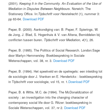
(2001).
Keeping It in the Community. An Evaluation of the Use of
Mediation in Disputes Between Neighbours
. Norwich: The
Stationery Office. In:
Tijdschrift voor Herstelrecht
(1), nummer 3:
pp 63-64.
Download PDF
Peper, B. (2000). Aankondiging van: B. Peper, F. Spierings, W.
de Jong, J. Blad, S. Hogenhuis & V. van Altena, Bemiddelen bij
conflicten tussen buren.
Tijdschrift voor Mediation, 4
(1), 26.
Peper, B. (1995). The Politics of Social Research. London:Sage
door Martyn Hemmersley. Boekbespreking in Sociale
Wetenschappen, vol. 38, nr. 3.
Download PDF
Peper, B. (1994). Het speelveld en de spelregels: een inleiding tot
de sociologie door J. Vranken en E. Henderickx : boekbespreking
in Tijdschrift voor sociologie, vol 15, nr. 1.
Download PDF
Peper, B. & Witte, M.C. de (1994). The McDonaldization of
society : an investigation into the changing character of
contemporary social life door G. Ritzer: boekbespreking in
Sociale Wetenschappen, vol. 37, nr 2.
Download PDF