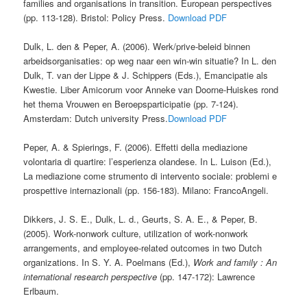
families and organisations in transition. European perspectives
(pp. 113-128). Bristol: Policy Press.
Download PDF
Dulk, L. den & Peper, A. (2006). Werk/prive-beleid binnen
arbeidsorganisaties: op weg naar een win-win situatie? In L. den
Dulk, T. van der Lippe & J. Schippers (Eds.), Emancipatie als
Kwestie. Liber Amicorum voor Anneke van Doorne-Huiskes rond
het thema Vrouwen en Beroepsparticipatie (pp. 7-124).
Amsterdam: Dutch university Press.
Download PDF
Peper, A. & Spierings, F. (2006). Effetti della mediazione
volontaria di quartire: l’esperienza olandese. In L. Luison (Ed.),
La mediazione come strumento di intervento sociale: problemi e
prospettive internazionali (pp. 156-183). Milano: FrancoAngeli.
Dikkers, J. S. E., Dulk, L. d., Geurts, S. A. E., & Peper, B.
(2005). Work-nonwork culture, utilization of work-nonwork
arrangements, and employee-related outcomes in two Dutch
organizations. In S. Y. A. Poelmans (Ed.),
Work and family : An
international research perspective
(pp. 147-172): Lawrence
Erlbaum.