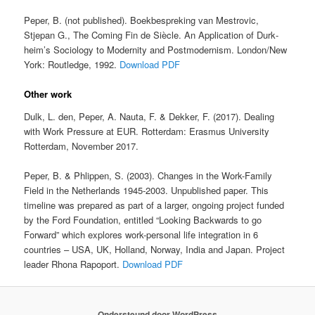
Peper, B. (not published). Boekbespreking van Mestrovic,
Stjepan G., The Coming Fin de Siècle. An Applica­tion of Durk­
heim’s Sociolo­gy to Modernity and Postmoder­nism. Lon­don/New
York: Routled­ge, 1992.
Download PDF
Other work
Dulk, L. den, Peper, A. Nauta, F. & Dekker, F. (2017). Dealing
with Work Pressure at EUR. Rotterdam: Erasmus University
Rotterdam, November 2017.
Peper, B. & Phlippen, S. (2003). Changes in the Work-Family
Field in the Netherlands 1945-2003. Unpublished paper. This
timeline was prepared as part of a larger, ongoing project funded
by the Ford Foundation, entitled “Looking Backwards to go
Forward” which explores work-personal life integration in 6
countries – USA, UK, Holland, Norway, India and Japan. Project
leader Rhona Rapoport.
Download PDF
Ondersteund door WordPress