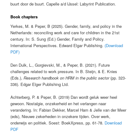
buurt door de buurt. Capelle a/d IJssel: Labyrint Publication.
Book chapters
Yerkes, M. & Peper, B (2025). Gender, family, and policy in the
Netherlands: reconciling work and care for children in the 21st
century. In: S. Sung (Ed.)
Gender, Family and Policy.
International Perspectives. Edward Elgar Publishing.
(Download
PDF)
Den Dulk, L., Gorgievski, M., & Peper, B. (2021). Future
challenges related to work pressure. In B. Steijn, & E. Knies
(Eds.),
Research handbook on HRM in the public sector
(pp. 323-
336). Edgar Elger Publishing Ltd.
Achterberg, P. & Peper, B. (2019) Dan wordt geluk weer heel
gewoon. Nostalgie, onzekerheid en het verlangen naar
verandering. In: Fabian Dekker, Marcel Ham & Jelle van der Meer
(eds), Nieuwe zekerheden in onzekere tijden. Over werk,
onderwijs en politiek. Soest: BoekXpress, pp. 61-78.
Download
PDF