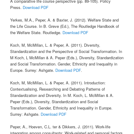
A comparative life course perspective (pp. 89-105). Policy
Press.
Download PDF
Yerkes, M.A., Peper, A. & Baxter, J. (2012). Welfare State and
the Life Course. In B. Greve (Ed.), The Routledge Handbook of
the Welfare State. Routledge.
Download PDF
Koch, M, McMillan, L. & Peper, A. (2011). Diversity,
Standardization and the Perspective of Social Transformation. In
M Koch, L McMillan & A. Peper (Eds.), Diversity, Standardization
and Social Transformation. Gender, Ethnicity and Inequality in
Europe. Surrey: Ashgate.
Download PDF
.
Koch, M, McMillan, L. & Peper, A. (2011). Introduction:
Contextualising, Researching and Debating Patterns of
Standardization and Diversity. In M. Koch, L. McMillan & A.
Peper (Eds.), Diversity, Standardization and Social
Transformation. Gender, Ethnicity and Inequality in Europe.
Surrey: Ashgate.
Download PDF
Peper, A., Hoeven, C.L. ter & Dikkers, J. (2011). Work-life
integration among consultants: Work-related and personal factors