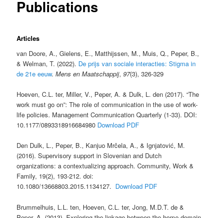
Publications
Articles
van Doore, A., Gielens, E., Matthijssen, M., Muis, Q., Peper, B.,
& Welman, T. (2022).
De prijs van sociale interacties: Stigma in
de 21e eeuw
.
Mens en Maatschappij
,
97
(3), 326-329
Hoeven, C.L. ter, Miller, V., Peper, A. & Dulk, L. den (2017). “The
work must go on”: The role of communication in the use of work-
life policies. Management Communication Quarterly (1-33). DOI:
10.1177/0893318916684980
Download PDF
Den Dulk, L., Peper, B., Kanjuo Mrčela, A., & Ignjatović, M.
(2016). Supervisory support in Slovenian and Dutch
organizations: a contextualizing approach. Community, Work &
Family, 19(2), 193-212. doi:
10.1080/13668803.2015.1134127.
Download PDF
Brummelhuis, L.L. ten, Hoeven, C.L. ter, Jong, M.D.T. de &
Peper, A. (2013). Exploring the linkage between the home domain